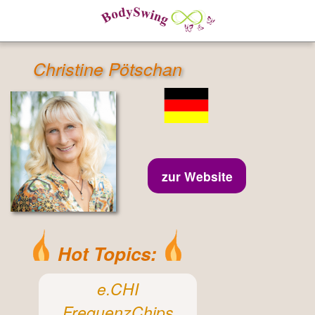
Christine Pötschan
zur Website
Hot Topics:
e.CHI
FrequenzChips